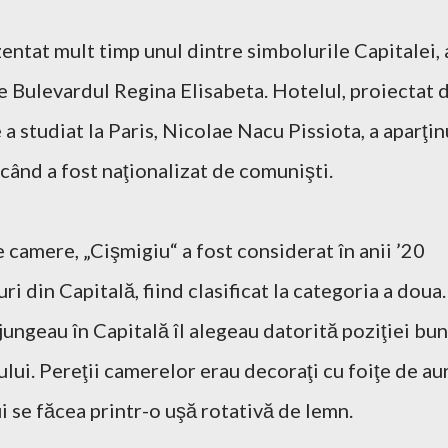
entat mult timp unul dintre simbolurile Capitalei, 
e Bulevardul Regina Elisabeta. Hotelul, proiectat 
a studiat la Paris, Nicolae Nacu Pissiota, a aparţin
 când a fost naţionalizat de comunişti.
 camere, „Cişmigiu“ a fost considerat în anii ’20
ri din Capitală, fiind clasificat la categoria a doua.
jungeau în Capitală îl alegeau datorită poziţiei bu
lui. Pereţii camerelor erau decoraţi cu foiţe de aur
ui se făcea printr-o uşă rotativă de lemn.