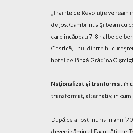
„Înainte de Revoluţie veneam m
de jos, Gambrinus şi beam cu co
care încăpeau 7-8 halbe de bere,
Costică, unul dintre bucureşten
hotel de lângă Grădina Cişmig
Naţionalizat şi tranformat în 
transformat, alternativ, în cămi
După ce a fost închis în anii ’7
deveni cămin al Facultăţii de T