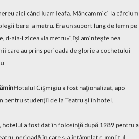
ereu aici când luam leafa. Mâncam mici la cârcium
legii bere la metru. Era un suport lung de lemn pe
 d-aia-i zicea «la metru»“, îşi aminteşte nea
ii care au prins perioada de glorie a cochetului
iu
cămin
Hotelul Cişmigiu a fost naţionalizat, apoi
n pentru studenţii de la Teatru şi în hotel.
0, hotelul a fost dat în folosinţă după 1989 pentru a
eatru, perioadă în care s-a întâmplat cumplitul