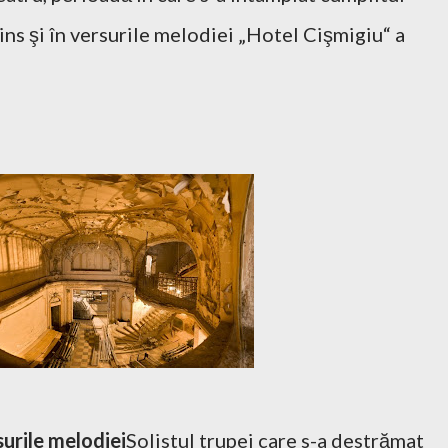
rins şi în versurile melodiei „Hotel Cişmigiu“ a
surile melodiei
Solistul trupei care s-a destrămat