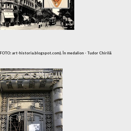
FOTO: art-historia.blogspot.com). În medalion - Tudor Chirilă