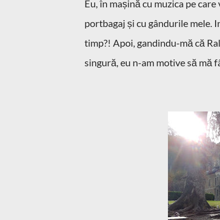
Eu, în mașină cu muzica pe care 
portbagaj și cu gândurile mele. In
timp?! Apoi, gandindu-mă că Raluc
singură, eu n-am motive să mă fâ