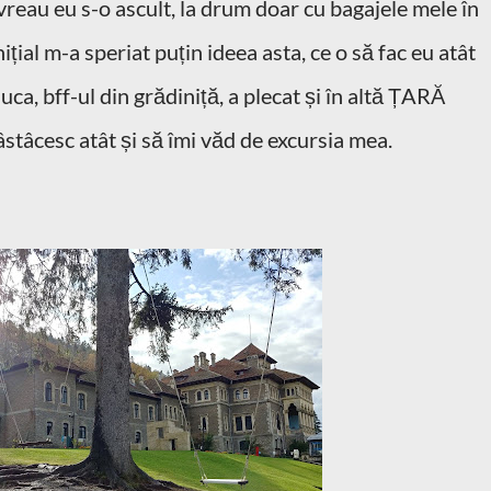
vreau eu s-o ascult, la drum doar cu bagajele mele în
ițial m-a speriat puțin ideea asta, ce o să fac eu atât
a, bff-ul din grădiniță, a plecat și în altă ȚARĂ
stâcesc atât și să îmi văd de excursia mea.