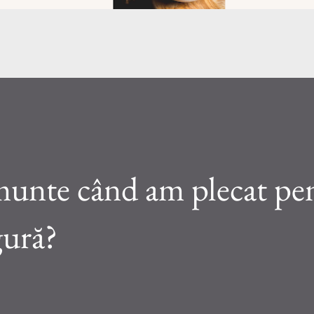
munte când am plecat pe
gură?