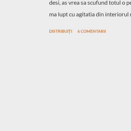
desi, as vrea sa scufund totul o p
ma lupt cu agitatia din interiorul
existe pic de nor, ploaia sa fie ca
DISTRIBUIȚI
6 COMENTARII