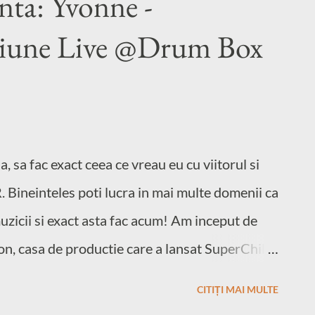
nta: Yvonne -
siune Live @Drum Box
 sa fac exact ceea ce vreau eu cu viitorul si
R. Bineinteles poti lucra in mai multe domenii ca
uzicii si exact asta fac acum! Am inceput de
n, casa de productie care a lansat SuperChill,
un mediu in care nu simt ca ma duc sa lucrez, ci
CITIȚI MAI MULTE
, de-abia astept sa ajung la studio si sa vad ce