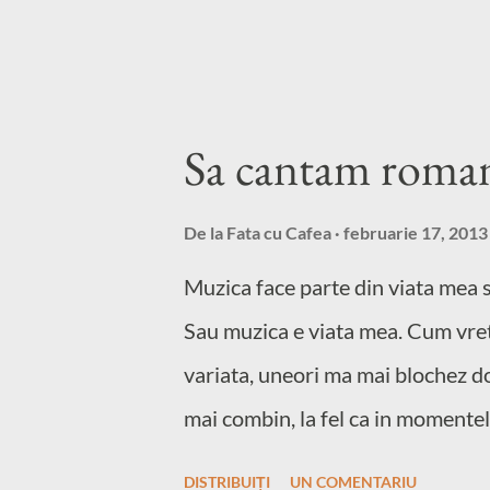
Sa cantam roman
De la
Fata cu Cafea
februarie 17, 2013
Muzica face parte din viata mea 
Sau muzica e viata mea. Cum vreti
variata, uneori ma mai blochez d
mai combin, la fel ca in momentel
mai apuci, singura diferenta este
DISTRIBUIȚI
UN COMENTARIU