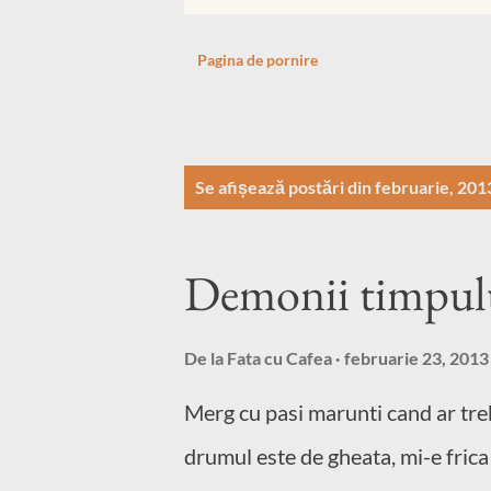
Pagina de pornire
P
Se afișează postări din februarie, 201
o
s
Demonii timpul
t
ă
De la
Fata cu Cafea
februarie 23, 2013
r
Merg cu pasi marunti cand ar trebu
i
drumul este de gheata, mi-e frica