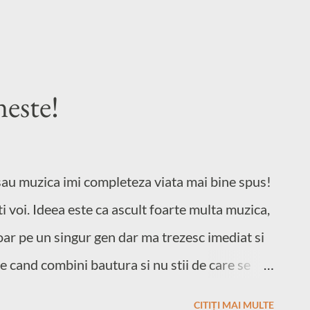
este!
sau muzica imi completeza viata mai bine spus!
 voi. Ideea este ca ascult foarte multa muzica,
oar pe un singur gen dar ma trezesc imediat si
e cand combini bautura si nu stii de care se
 ca nu-mi face rau! Poate ca ma imbat cu ea,
CITIȚI MAI MULTE