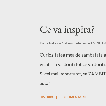
insa a doua zi nu sunt mahmura, c
fresh de portocale! Ei bine, intr
anumit gen de comportament.Su
Ce va inspira?
romaneasca, ne mandrim cu ea. D
apare o piesa noua a vrunui artis
De la
Fata cu Cafea
februarie 09, 2013
scuzati-mi expresia. Nu spun ac
Curiozitatea mea de sambatata ace
sunt bune, pentru ca mai sunt si f
visati, sa va doriti tot ce va dori
sa ne dam cu parerea eu zic sa inc
Si cel mai importamt, sa ZAMBIT
asta?
DISTRIBUIȚI
8 COMENTARII