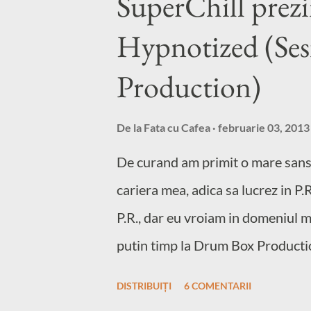
SuperChill prezi
Hypnotized (Se
Production)
De la
Fata cu Cafea
februarie 03, 2013
De curand am primit o mare sansa,
cariera mea, adica sa lucrez in P.
P.R., dar eu vroiam in domeniul m
putin timp la Drum Box Productio
un nou stil de viata!!! Sunt intr-
DISTRIBUIȚI
6 COMENTARII
din contra, ma duc sa ma simt bine