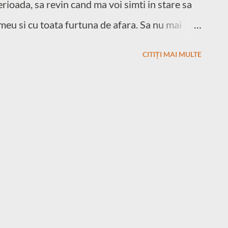
erioada, sa revin cand ma voi simti in stare sa
 meu si cu toata furtuna de afara. Sa nu mai
lda de vara, in timp ce soarele e pe cer!
CITIȚI MAI MULTE