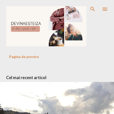
Treceți la conținutul principal
Pagina de pornire
P
Cel mai recent articol
o
s
t
ă
r