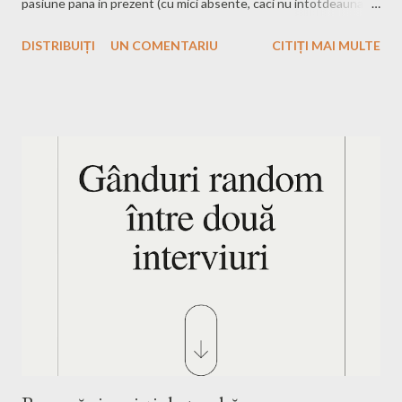
pasiune pana in prezent (cu mici absente, caci nu intotdeauna
imi corelez programul de munca cu programul de sala). Astazi,
DISTRIBUIȚI
UN COMENTARIU
CITIȚI MAI MULTE
Gabriela este o inspiratie nu doar pentru mine, ci pentru sute de
oameni care ii trec pragul la clasele de Cycling si BodyPump (si
nu numai) de la World Class. A avut curajul sa lase in spate un job
de birou pentru a-si urma vocatia, iar universul nu se opreste la
sport. De la curse de biciclete outdoor, la migala hainelor
crosetate manual si pana la dinamica unui curs de voiceover
pentru reclame, Gabriela ne arata ca poti fi absolut tot ce iti
doresti sa fii. Va las in compania unui interviu sincer si plin de
motivatie. - Gabriela, povestea ta incepe intr-un punct in
care...