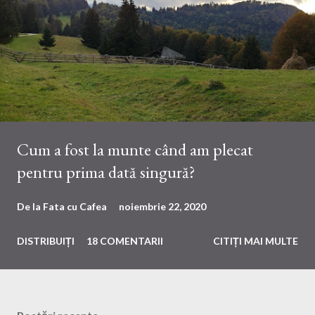
i
Cum a fost la munte când am plecat
pentru prima dată singură?
De la
Fata cu Cafea
noiembrie 22, 2020
DISTRIBUIȚI
18 COMENTARII
CITIȚI MAI MULTE