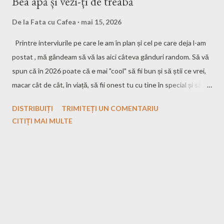
Bea apă și vezi-ți de treabă
De la
Fata cu Cafea
mai 15, 2026
Printre interviurile pe care le am în plan și cel pe care deja l-am
postat , mă gândeam să vă las aici câteva gânduri random. Să vă
spun că în 2026 poate că e mai "cool" să fii bun și să știi ce vrei,
macar cât de cât, în viață, să fii onest tu cu tine în special și să iți
vezi de treburile tale. Also, să bei apă multă. O să mergi des la
DISTRIBUIȚI
TRIMITEȚI UN COMENTARIU
baie și n-o să ai timp să asculți părerile altora. Una peste alta, am
CITIȚI MAI MULTE
dat de o tipă care chiar mă inspiră, are un vlog așa relaxant cu
lucruri random și parcă mi s-a făcut și mie dor de vloggăreală.
Tipa este LenaLifts Iar eu sunt DeVinaEsteIza Oare să mă
reapuc? Nu de alta, dar tocmai ce mi-a revenit cheful de scris și
de lăsat litere și cuvinte aici pe blog.