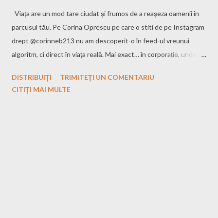
Viața are un mod tare ciudat și frumos de a reașeza oamenii în
parcusul tău. Pe Corina Oprescu pe care o stiti de pe Instagram
drept @corinneb213 nu am descoperit-o în feed-ul vreunui
algoritm, ci direct în viața reală. Mai exact… în corporație, unde
timp de câteva luni mi-a fost și șefa. Și, deși am supraviețuit
DISTRIBUIȚI
TRIMITEȚI UN COMENTARIU
amândouă acelei perioade cu zâmbetul pe buze (și cu task-urile
CITIȚI MAI MULTE
făcute la timp, promit!), ce am admirat mereu la ea a fost felul în
care reușește să jongleze cu două lumi complet diferite.
Pasiunea Corinei este să pună culoare în pensulele de machiaj și
să le aducă direct pe față. Cum reușește să își împartă timpul
între rapoarte și highlighter și ce simte la finalul unui make-up
reușit ? Vedem acum. Corina, Bine ai venit în “casa” mea online.
- Am lucrat împreună și mi-ai fost și șefă o perioadă. Sincer
acum, pe o scar ă de la 1 la “mai bine fac un smokey eye”, cât de
greu era să mă strunești ? - Corina : Sincer, ți-aș da un 8. Ai f...