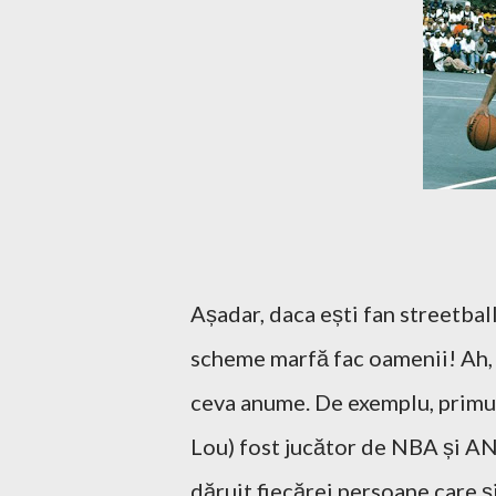
Așadar, daca ești fan streetball ș
scheme marfă fac oamenii! Ah, 
ceva anume. De exemplu, primul 
Lou) fost jucător de NBA și AND
dăruit fiecărei persoane care ș