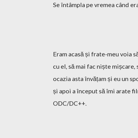
Se întâmpla pe vremea când eram
Eram acasă și frate-meu voia să
cu el, să mai fac niște mișcare,
ocazia asta învățam și eu un spo
și apoi a început să îmi arate
ODC/DC++.