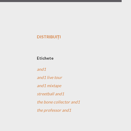
DISTRIBUIȚI
Etichete
and1
and1 live tour
and1 mixtape
streetball and1
the bone collector and1
the professor and1