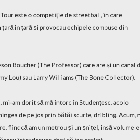
ur este o competiție de streetball, în care
 țară în țară și provocau echipele compuse din
yson Boucher (The Professor) care are și un canal 
 my Lou) sau Larry Williams (The Bone Collector).
 mi-am dorit să mă întorc în Studențesc, acolo
 mingea de pe jos prin bătăi scurte, dribling. Acum, 
re, fiindcă am un metrou și un șnițel, însă volumele
făceau întotdeauna chef să joc basket.