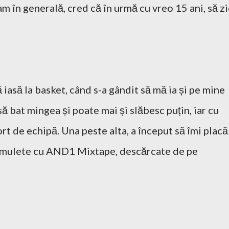
 în generală, cred că în urmă cu vreo 15 ani, să zi
 iasă la basket, când s-a gândit să mă ia și pe mine
 să bat mingea și poate mai și slăbesc puțin, iar cu
rt de echipă. Una peste alta, a început să îmi placă
 filmulete cu AND1 Mixtape, descărcate de pe