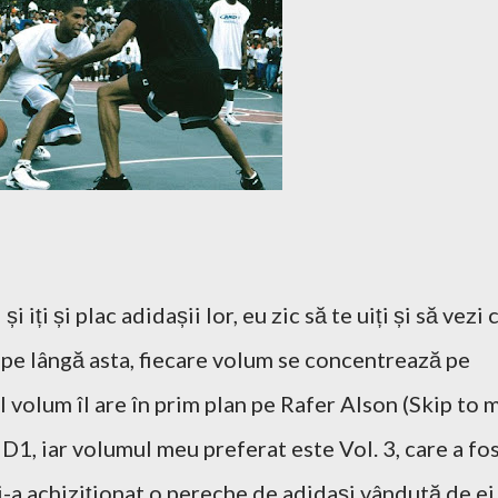
i iți și plac adidașii lor, eu zic să te uiți și să vezi 
pe lângă asta, fiecare volum se concentrează pe
volum îl are în prim plan pe Rafer Alson (Skip to 
1, iar volumul meu preferat este Vol. 3, care a fo
i-a achiziționat o pereche de adidași vândută de ei