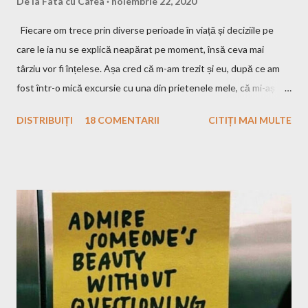
De la
Fata cu Cafea
noiembrie 22, 2020
Fiecare om trece prin diverse perioade în viață și deciziile pe
care le ia nu se explică neapărat pe moment, însă ceva mai
târziu vor fi înțelese. Așa cred că m-am trezit și eu, după ce am
fost într-o mică excursie cu una din prietenele mele, că mi-aș
dori să plec efectiv singură. Eu, în mașină cu muzica pe care
DISTRIBUIȚI
18 COMENTARII
CITIȚI MAI MULTE
vreau eu s-o ascult, la drum doar cu bagajele mele în portbagaj și
cu gândurile mele. Inițial m-a speriat puțin ideea asta, ce o să fac
eu atât timp?! Apoi, gandindu-mă că Raluca, bff-ul din grădiniță,
a plecat și în altă ȚARĂ singură, eu n-am motive să mă fâstâcesc
atât și să îmi văd de excursia mea. Nu sunt singura și nici ultima
fată care pleacă singură undeva și tot citeam fel și fel de articole
și mă gândeam cum au curaj. Eu am plecat singură, momentan,
doar aici la noi, dar mă gândesc, după toată pandemia și nebunia
asta care nu știu cât va mai dura, să încerc să plec și mai departe
de România. Bun, ceea ce urmează să vă spun probabil ați mai