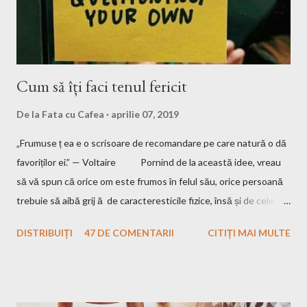
citit și v-au mai...
Cum să îți faci tenul fericit
De la
Fata cu Cafea
aprilie 07, 2019
„Frumuse ț ea e o scrisoare de recomandare pe care natură o dă
favoriților ei.” — Voltaire Pornind de la această idee, vreau
să vă spun că orice om este frumos în felul său, orice persoană
trebuie să aibă grij ă de caracteresticile fizice, însă și de cele
interioare. Pentru a fi un om frumos, trebuie să nu uiți să fi și
DISTRIBUIȚI
47 DE COMENTARII
CITIȚI MAI MULTE
bun, iar eu am crescut într-o familie unde aceste două aspecte
sunt esențiale. Mamă îmi spune până și în ziua de astăzi că
trebuie să am tenul îngrijit, părul curat, hainele călcate și "să îmi
văd de treburile mele", adică să nu fac rău nimănui și să încerc să