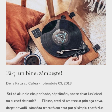
am un comportament care să nu deranjeze pe cei din jurul meu.
Însă de când eram mică am fost fascinată de ceva: mama
mereu se trezește mai devreme, înainte de a pleca la serviciu și
își repet ă ritualul de frumusețe...
Fă-ți un bine: zâmbește!
De la
Fata cu Cafea
noiembrie 03, 2018
Știi că ai unele zile, perioade, săptămâni, poate chiar luni când
nu ai chef de nimic? Ei bine, cred că am trecut prin așa ceva,
drept dovadă sâmbăta trecută am stat pur și simplu toată ziua