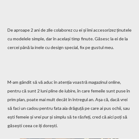
De aproape 2 ani de zile colaborez cu ei și îmi accesorizez ținutele
cu modelele simple, dar în același timp finute. Găsesc la ei de la
cercei până la inele cu design special, fix pe gustul meu.
M-am gândit să vă aduc în atenția voastră magazinul online,
pentru că sunt 2 luni pline de iubire, în care femeile sunt puse în
prim plan, poate mai mult decât în întregul an. Așa că, dacă vrei
să faci un cadou pentru fata aia drăguță pe care ai pus ochii, sau
ești femeie și vrei pur și simplu să te răsfeți, cred că aici poți să
găsești ceea ce iți dorești.