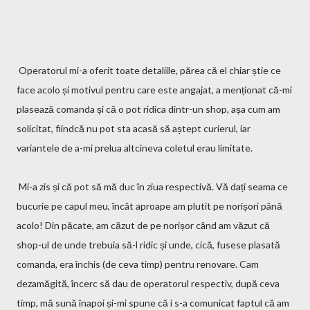
Operatorul mi-a oferit toate detaliile, părea că el chiar știe ce
face acolo și motivul pentru care este angajat, a menționat că-mi
plasează comanda și că o pot ridica dintr-un shop, așa cum am
solicitat, fiindcă nu pot sta acasă să aștept curierul, iar
variantele de a-mi prelua altcineva coletul erau limitate.
Mi-a zis și că pot să mă duc în ziua respectivă. Vă dați seama ce
bucurie pe capul meu, încât aproape am plutit pe norișori până
acolo! Din păcate, am căzut de pe norișor când am văzut că
shop-ul de unde trebuia să-l ridic și unde, cică, fusese plasată
comanda, era închis (de ceva timp) pentru renovare. Cam
dezamăgită, încerc să dau de operatorul respectiv, după ceva
timp, mă sună înapoi și-mi spune că i s-a comunicat faptul că am