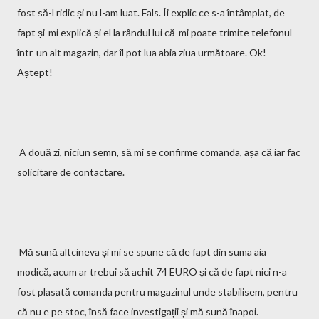
fost să-l ridic și nu l-am luat. Fals. Îi explic ce s-a întâmplat, de
fapt și-mi explică și el la rândul lui că-mi poate trimite telefonul
într-un alt magazin, dar îl pot lua abia ziua următoare. Ok!
Aștept!
A două zi, niciun semn, să mi se confirme comanda, așa că iar fac
solicitare de contactare.
Mă sună altcineva și mi se spune că de fapt din suma aia
modică, acum ar trebui să achit 74 EURO și că de fapt nici n-a
fost plasată comanda pentru magazinul unde stabilisem, pentru
că nu e pe stoc, însă face investigații și mă sună înapoi.