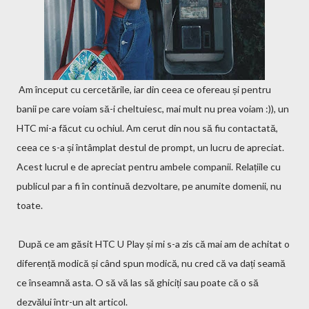
Am început cu cercetările, iar din ceea ce ofereau și pentru
banii pe care voiam să-i cheltuiesc, mai mult nu prea voiam :)), un
HTC mi-a făcut cu ochiul. Am cerut din nou să fiu contactată,
ceea ce s-a și întâmplat destul de prompt, un lucru de apreciat.
Acest lucrul e de apreciat pentru ambele companii. Relațiile cu
publicul par a fi în continuă dezvoltare, pe anumite domenii, nu
toate.
După ce am găsit HTC U Play și mi s-a zis că mai am de achitat o
diferență modică și când spun modică, nu cred că va dați seamă
ce înseamnă asta. O să vă las să ghiciți sau poate că o să
dezvălui într-un alt articol.