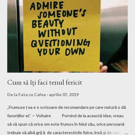
fată care pleacă singură undeva și tot citeam fel și fel de articole
și mă gândeam cum au curaj. Eu am plecat singură, momentan,
doar aici la noi, dar mă gândesc, după toată pandemia și nebunia
asta care nu știu cât va mai dura, să încerc să plec și mai departe
de România. Bun, ceea ce urmează să vă spun probabil ați mai
citit și v-au mai...
Cum să îți faci tenul fericit
De la
Fata cu Cafea
aprilie 07, 2019
„Frumuse ț ea e o scrisoare de recomandare pe care natură o dă
favoriților ei.” — Voltaire Pornind de la această idee, vreau
să vă spun că orice om este frumos în felul său, orice persoană
trebuie să aibă grij ă de caracteresticile fizice, însă și de cele