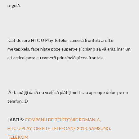
regulă.
Cât despre HTC U Play, fetelor, cameră frontală are 16
megapixels, face niște poze superbe și chiar o să vă arăt, într-un
alt articol poza cu cameră principală și cea frontala.
Asta pățiți dacă nu vreți să plătiți mult sau aproape deloc pe un
telefon. :D
LABELS:
COMPANII DE TELEFONIE ROMANIA
HTC U PLAY
OFERTE TELEFOANE 2018
SAMSUNG
TELEKOM