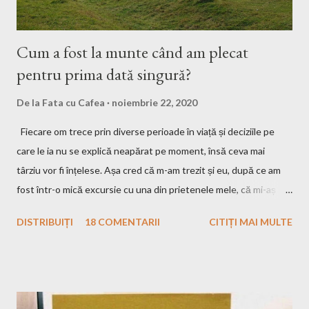
Cum a fost la munte când am plecat
pentru prima dată singură?
De la
Fata cu Cafea
noiembrie 22, 2020
Fiecare om trece prin diverse perioade în viață și deciziile pe
care le ia nu se explică neapărat pe moment, însă ceva mai
târziu vor fi înțelese. Așa cred că m-am trezit și eu, după ce am
fost într-o mică excursie cu una din prietenele mele, că mi-aș
dori să plec efectiv singură. Eu, în mașină cu muzica pe care
DISTRIBUIȚI
18 COMENTARII
CITIȚI MAI MULTE
vreau eu s-o ascult, la drum doar cu bagajele mele în portbagaj și
cu gândurile mele. Inițial m-a speriat puțin ideea asta, ce o să fac
eu atât timp?! Apoi, gandindu-mă că Raluca, bff-ul din grădiniță,
a plecat și în altă ȚARĂ singură, eu n-am motive să mă fâstâcesc
atât și să îmi văd de excursia mea. Nu sunt singura și nici ultima