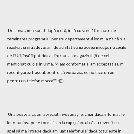
De sunat, m-a sunat după o oră, însă cu vreo 10 minute de
terminarea programului pentru departamentul lor, mi-a zis că s-a
rezolvat și întradevăr am de achitat suma aceea micuță, nu zecile
de EUR, însă îl pot ridica dintr-un alt magazin față de cel
menționat cu o zi în urmă. M-am conformat și am acceptat să-mi
reconfigurez traseul, pentru că vorba aia, ce nu face un om
pentru un telefon mocca?? :))))
Una peste alta, am apreciat investigațiile, chiar dacă informațiile
lor n-au fost puse tocmai cap la cap și faptul că au revenit cu
apel să mă întrebe dacă am luat telefonul și dacă totul este în