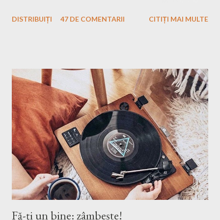
interioare. Pentru a fi un om frumos, trebuie să nu uiți să fi și
DISTRIBUIȚI
47 DE COMENTARII
CITIȚI MAI MULTE
bun, iar eu am crescut într-o familie unde aceste două aspecte
sunt esențiale. Mamă îmi spune până și în ziua de astăzi că
trebuie să am tenul îngrijit, părul curat, hainele călcate și "să îmi
văd de treburile mele", adică să nu fac rău nimănui și să încerc să
am un comportament care să nu deranjeze pe cei din jurul meu.
Însă de când eram mică am fost fascinată de ceva: mama
mereu se trezește mai devreme, înainte de a pleca la serviciu și
își repet ă ritualul de frumusețe...
Fă-ți un bine: zâmbește!