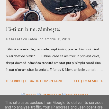
Fă-ți un bine: zâmbește!
De la
Fata cu Cafea
noiembrie 03, 2018
Știi că ai unele zile, perioade, săptămâni, poate chiar luni când
nu ai chef de nimic? Ei bine, cred că am trecut prin așa ceva,
drept dovadă sâmbăta trecută am stat pur și simplu toată ziua
în pat și m-am uitat la seriale. Friends & Mom, ambele geniale!
Dacă le-ați văzut, să-mi spuneți părerea, iar dacă nu, o să revin
DISTRIBUIȚI
46 DE COMENTARII
CITIȚI MAI MULTE
cu detalii. Una peste alta, poate că ai nevoie sau nu, de acele
zile în viața ta, cert e că uneori nu am chef nici să scriu, așa că,
pentru asta vă rog să mă iertați! Vreau să mă țin de planul
This site uses cookies from Google to deliver its services
meu de a-mi scoate pasiunea la suprafață cât mai des posibil și
and to analyze traffic. Your IP address and user-agent are