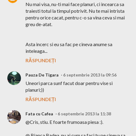
Nu mai visa, nu-ti mai face planuri, ci incearca sa
traiesti totul la timpul potrivit. Nu te mai intrista
pentru orice cacat, pentru c-o sa vina ceva si mai
greu de-atat.
Asta incerc si eu sa fac pe cineva anume sa
inteleaga...
RĂSPUNDEȚI
Pauza De Tigara
6 septembrie 2013 la 09:56
Uneori parca sunf facut doar pentru vise si
planuri;))
RĂSPUNDEȚI
Fata cu Cafea
6 septembrie 2013 la 11:38
@Cris, stiu. E foarte frumoasa piesa :).
@ Bianca Badea, nu ai cum sa faci tu pe cineva sa