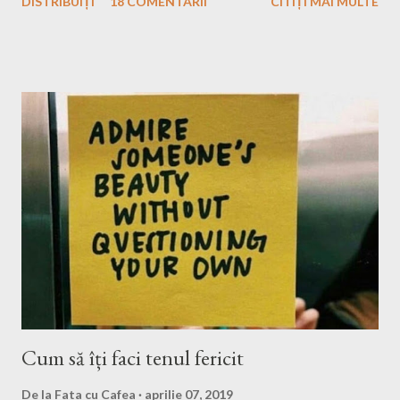
DISTRIBUIȚI
18 COMENTARII
CITIȚI MAI MULTE
vreau eu s-o ascult, la drum doar cu bagajele mele în portbagaj și
cu gândurile mele. Inițial m-a speriat puțin ideea asta, ce o să fac
eu atât timp?! Apoi, gandindu-mă că Raluca, bff-ul din grădiniță,
a plecat și în altă ȚARĂ singură, eu n-am motive să mă fâstâcesc
atât și să îmi văd de excursia mea. Nu sunt singura și nici ultima
fată care pleacă singură undeva și tot citeam fel și fel de articole
și mă gândeam cum au curaj. Eu am plecat singură, momentan,
doar aici la noi, dar mă gândesc, după toată pandemia și nebunia
asta care nu știu cât va mai dura, să încerc să plec și mai departe
de România. Bun, ceea ce urmează să vă spun probabil ați mai
citit și v-au mai...
Cum să îți faci tenul fericit
De la
Fata cu Cafea
aprilie 07, 2019