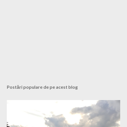
c
o
m
e
n
t
a
r
i
u
Postări populare de pe acest blog