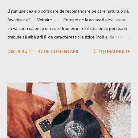
„Frumuse ț ea e o scrisoare de recomandare pe care natură o dă
favoriților ei.” — Voltaire Pornind de la această idee, vreau
să vă spun că orice om este frumos în felul său, orice persoană
trebuie să aibă grij ă de caracteresticile fizice, însă și de cele
interioare. Pentru a fi un om frumos, trebuie să nu uiți să fi și
DISTRIBUIȚI
47 DE COMENTARII
CITIȚI MAI MULTE
bun, iar eu am crescut într-o familie unde aceste două aspecte
sunt esențiale. Mamă îmi spune până și în ziua de astăzi că
trebuie să am tenul îngrijit, părul curat, hainele călcate și "să îmi
văd de treburile mele", adică să nu fac rău nimănui și să încerc să
am un comportament care să nu deranjeze pe cei din jurul meu.
Însă de când eram mică am fost fascinată de ceva: mama
mereu se trezește mai devreme, înainte de a pleca la serviciu și
își repet ă ritualul de frumusețe...