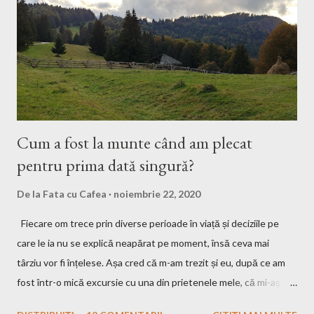
Cum a fost la munte când am plecat
pentru prima dată singură?
De la
Fata cu Cafea
noiembrie 22, 2020
Fiecare om trece prin diverse perioade în viață și deciziile pe
care le ia nu se explică neapărat pe moment, însă ceva mai
târziu vor fi înțelese. Așa cred că m-am trezit și eu, după ce am
fost într-o mică excursie cu una din prietenele mele, că mi-aș
dori să plec efectiv singură. Eu, în mașină cu muzica pe care