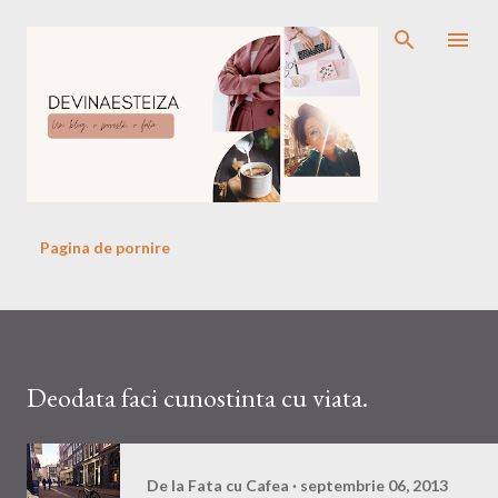
Treceți la conținutul principal
Pagina de pornire
Deodata faci cunostinta cu viata.
De la
Fata cu Cafea
septembrie 06, 2013