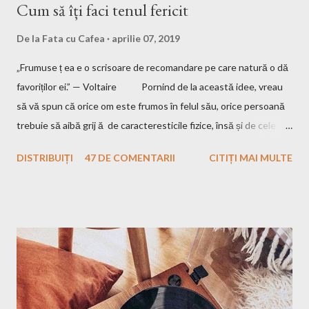
Cum să îți faci tenul fericit
De la
Fata cu Cafea
aprilie 07, 2019
„Frumuse ț ea e o scrisoare de recomandare pe care natură o dă
favoriților ei.” — Voltaire Pornind de la această idee, vreau
să vă spun că orice om este frumos în felul său, orice persoană
trebuie să aibă grij ă de caracteresticile fizice, însă și de cele
interioare. Pentru a fi un om frumos, trebuie să nu uiți să fi și
DISTRIBUIȚI
47 DE COMENTARII
CITIȚI MAI MULTE
bun, iar eu am crescut într-o familie unde aceste două aspecte
sunt esențiale. Mamă îmi spune până și în ziua de astăzi că
trebuie să am tenul îngrijit, părul curat, hainele călcate și "să îmi
văd de treburile mele", adică să nu fac rău nimănui și să încerc să
am un comportament care să nu deranjeze pe cei din jurul meu.
Însă de când eram mică am fost fascinată de ceva: mama
mereu se trezește mai devreme, înainte de a pleca la serviciu și
își repet ă ritualul de frumusețe...