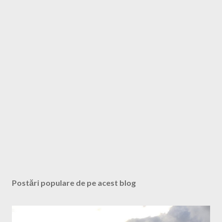
i
u
n
c
o
m
e
n
t
a
r
i
u
Postări populare de pe acest blog