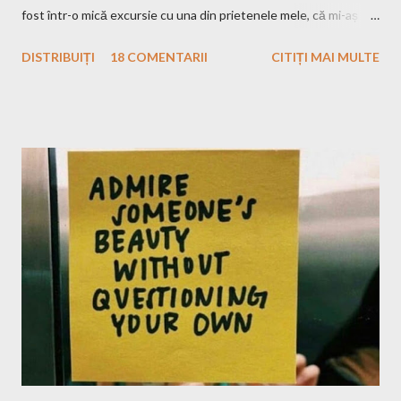
fost într-o mică excursie cu una din prietenele mele, că mi-aș
dori să plec efectiv singură. Eu, în mașină cu muzica pe care
DISTRIBUIȚI
18 COMENTARII
CITIȚI MAI MULTE
vreau eu s-o ascult, la drum doar cu bagajele mele în portbagaj și
cu gândurile mele. Inițial m-a speriat puțin ideea asta, ce o să fac
eu atât timp?! Apoi, gandindu-mă că Raluca, bff-ul din grădiniță,
a plecat și în altă ȚARĂ singură, eu n-am motive să mă fâstâcesc
atât și să îmi văd de excursia mea. Nu sunt singura și nici ultima
fată care pleacă singură undeva și tot citeam fel și fel de articole
și mă gândeam cum au curaj. Eu am plecat singură, momentan,
doar aici la noi, dar mă gândesc, după toată pandemia și nebunia
asta care nu știu cât va mai dura, să încerc să plec și mai departe
de România. Bun, ceea ce urmează să vă spun probabil ați mai
citit și v-au mai...