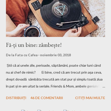
Fă-ți un bine: zâmbește!
De la
Fata cu Cafea
noiembrie 03, 2018
Știi că ai unele zile, perioade, săptămâni, poate chiar luni când
nu ai chef de nimic? Ei bine, cred că am trecut prin așa ceva,
drept dovadă sâmbăta trecută am stat pur și simplu toată ziua
în pat și m-am uitat la seriale. Friends & Mom, ambele geniale!
Dacă le-ați văzut, să-mi spuneți părerea, iar dacă nu, o să revin
DISTRIBUIȚI
46 DE COMENTARII
CITIȚI MAI MULTE
cu detalii. Una peste alta, poate că ai nevoie sau nu, de acele
zile în viața ta, cert e că uneori nu am chef nici să scriu, așa că,