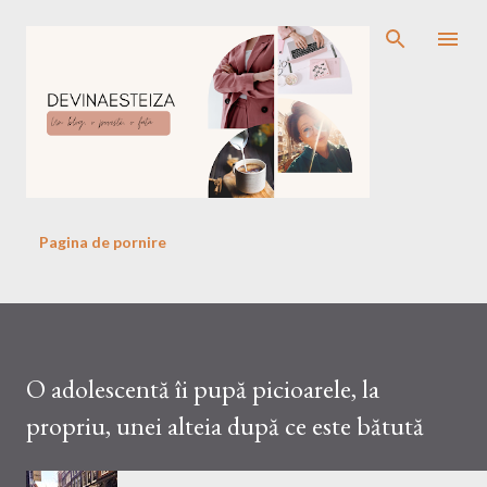
Treceți la conținutul principal
Pagina de pornire
O adolescentă îi pupă picioarele, la
propriu, unei alteia după ce este bătută