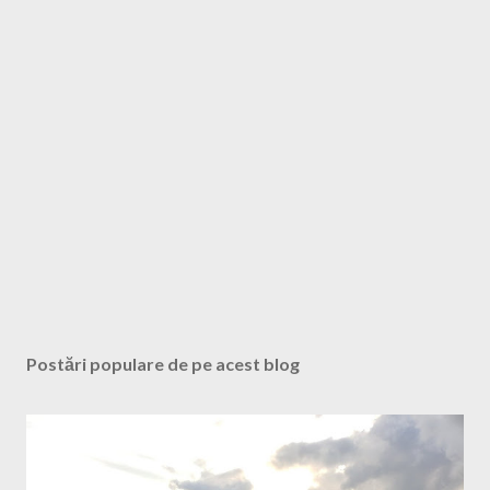
u
n
c
o
m
e
n
t
a
r
i
u
Postări populare de pe acest blog