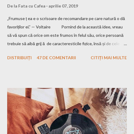
De la
Fata cu Cafea
aprilie 07, 2019
„Frumuse ț ea e o scrisoare de recomandare pe care natură o dă
favoriților ei.” — Voltaire Pornind de la această idee, vreau
să vă spun că orice om este frumos în felul său, orice persoană
trebuie să aibă grij ă de caracteresticile fizice, însă și de cele
interioare. Pentru a fi un om frumos, trebuie să nu uiți să fi și
DISTRIBUIȚI
47 DE COMENTARII
CITIȚI MAI MULTE
bun, iar eu am crescut într-o familie unde aceste două aspecte
sunt esențiale. Mamă îmi spune până și în ziua de astăzi că
trebuie să am tenul îngrijit, părul curat, hainele călcate și "să îmi
văd de treburile mele", adică să nu fac rău nimănui și să încerc să
am un comportament care să nu deranjeze pe cei din jurul meu.
Însă de când eram mică am fost fascinată de ceva: mama
mereu se trezește mai devreme, înainte de a pleca la serviciu și
își repet ă ritualul de frumusețe...