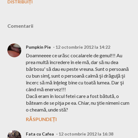
DISTRIBUIȚI
Comentarii
Pumpkin Pie
12 octombrie 2012 la 14:22
Doamneeee ce urăsc cocalarele de genul!!! Au
prea multă încredere în ele mă, dar să nu dea
bărbosu' să dau eu peste vreuna. Sunt o persoană
cu bun simţ, sunt o persoană calmă şi drăguţă şi
încerc să mă înţeleg bine cu toată lumea. Dar şi
când mă enervez!!!
Dacă eram în locul fetei care a fost bătută, o
băteam de se pişa pe ea. Chiar, nu ştie nimeni cum
o cheamă, unde stă?
RĂSPUNDEȚI
Fata cu Cafea
12 octombrie 2012 la 16:38