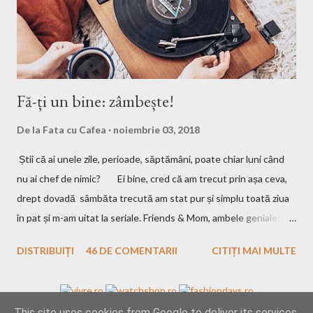
Fă-ți un bine: zâmbește!
De la
Fata cu Cafea
noiembrie 03, 2018
Știi că ai unele zile, perioade, săptămâni, poate chiar luni când
nu ai chef de nimic? Ei bine, cred că am trecut prin așa ceva,
drept dovadă sâmbăta trecută am stat pur și simplu toată ziua
în pat și m-am uitat la seriale. Friends & Mom, ambele geniale!
Dacă le-ați văzut, să-mi spuneți părerea, iar dacă nu, o să revin
DISTRIBUIȚI
46 DE COMENTARII
CITIȚI MAI MULTE
cu detalii. Una peste alta, poate că ai nevoie sau nu, de acele
zile în viața ta, cert e că uneori nu am chef nici să scriu, așa că,
pentru asta vă rog să mă iertați! Vreau să mă țin de planul
This site uses cookies from Google to deliver its services