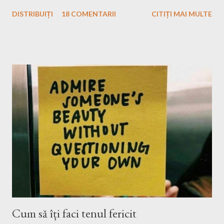
dori să plec efectiv singură. Eu, în mașină cu muzica pe care
DISTRIBUIȚI
18 COMENTARII
CITIȚI MAI MULTE
vreau eu s-o ascult, la drum doar cu bagajele mele în portbagaj și
cu gândurile mele. Inițial m-a speriat puțin ideea asta, ce o să fac
eu atât timp?! Apoi, gandindu-mă că Raluca, bff-ul din grădiniță,
a plecat și în altă ȚARĂ singură, eu n-am motive să mă fâstâcesc
atât și să îmi văd de excursia mea. Nu sunt singura și nici ultima
fată care pleacă singură undeva și tot citeam fel și fel de articole
și mă gândeam cum au curaj. Eu am plecat singură, momentan,
doar aici la noi, dar mă gândesc, după toată pandemia și nebunia
asta care nu știu cât va mai dura, să încerc să plec și mai departe
de România. Bun, ceea ce urmează să vă spun probabil ați mai
citit și v-au mai...
Cum să îți faci tenul fericit