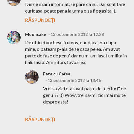
Din ce m.am informat, se pare ca nu. Dar sunt tare
curioasa, poate pana la urma o sa fie gasita ;).
RĂSPUNDEȚI
Mooncake
13 octombrie 2012 la 12:28
De obicei vorbesc frumos, dar daca era dupa
mine, o bateam p-aia de se caca pe ea. Am avut
parte de faze de genu', dar nu m-am lasat umilita in
halul asta. Am intors favoarea.
Fata cu Cafea
13 octombrie 2012 la 13:46
Vrei sa zici c-ai avut parte de "certuri" de
genu`?? :)) Wow, tre' sa-mi zici mai multe
despre asta!
RĂSPUNDEȚI