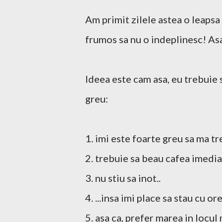
Am primit zilele astea o leapsa
frumos sa nu o indeplinesc! Asa
Ideea este cam asa, eu trebuie
greu:
1. imi este foarte greu sa ma t
2. trebuie sa beau cafea imedi
3. nu stiu sa inot..
4. ...insa imi place sa stau cu or
5. asa ca, prefer marea in locul