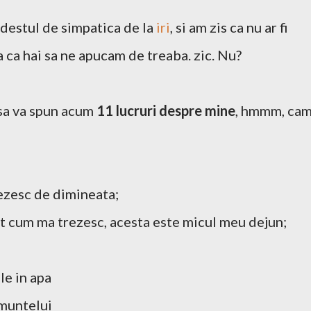
 destul de simpatica de la
iri
, si am zis ca nu ar fi
 ca hai sa ne apucam de treaba. zic. Nu?
 sa va spun acum
11 lucruri despre mine
, hmmm, ca
rezesc de dimineata;
at cum ma trezesc, acesta este micul meu dejun;
ele in apa
 muntelui