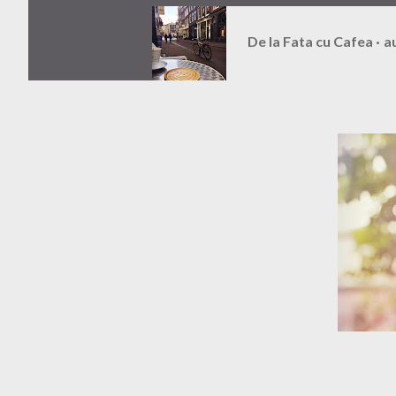
De la
Fata cu Cafea
a