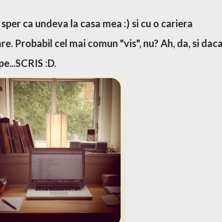
 sper ca undeva la casa mea :) si cu o cariera
. Probabil cel mai comun "vis", nu? Ah, da, si dac
pe...SCRIS :D.