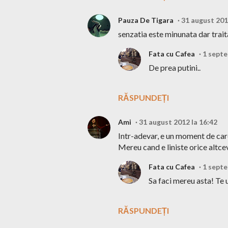
Pauza De Tigara
31 august 201
senzatia este minunata dar trait
Fata cu Cafea
1 septe
De prea putini..
RĂSPUNDEȚI
Ami
31 august 2012 la 16:42
Intr-adevar, e un moment de car
Mereu cand e liniste orice altcev
Fata cu Cafea
1 septe
Sa faci mereu asta! Te u
RĂSPUNDEȚI