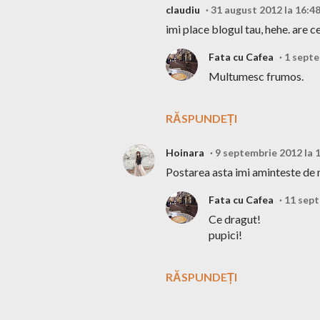
claudiu
31 august 2012 la 16:4
imi place blogul tau, hehe. are 
Fata cu Cafea
1 septe
Multumesc frumos.
RĂSPUNDEȚI
Hoinara
9 septembrie 2012 la 
Postarea asta imi aminteste de
Fata cu Cafea
11 sept
Ce dragut!
pupici!
RĂSPUNDEȚI