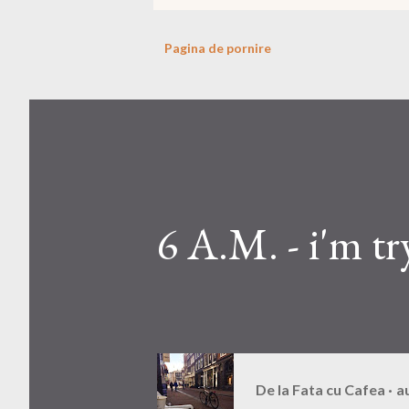
Pagina de pornire
6 A.M. - i'm tr
De la
Fata cu Cafea
a