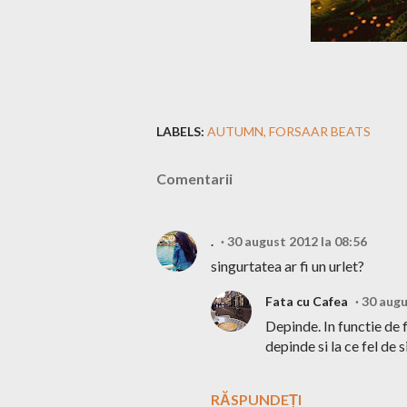
LABELS:
AUTUMN
FORSAAR BEATS
Comentarii
.
30 august 2012 la 08:56
singurtatea ar fi un urlet?
Fata cu Cafea
30 augu
Depinde. In functie de f
depinde si la ce fel de s
RĂSPUNDEȚI