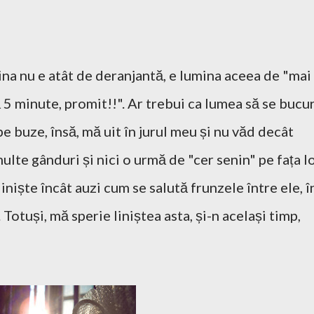
na nu e atât de deranjantă, e lumina aceea de "mai
5 minute, promit!!". Ar trebui ca lumea să se bucu
 buze, însă, mă uit în jurul meu și nu văd decât
ulte gânduri și nici o urmă de "cer senin" pe fața lo
liniște încât auzi cum se salută frunzele între ele, î
 Totuși, mă sperie liniștea asta, și-n același timp,