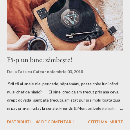
își repet ă ritualul de frumusețe...
Fă-ți un bine: zâmbește!
De la
Fata cu Cafea
noiembrie 03, 2018
Știi că ai unele zile, perioade, săptămâni, poate chiar luni când
nu ai chef de nimic? Ei bine, cred că am trecut prin așa ceva,
drept dovadă sâmbăta trecută am stat pur și simplu toată ziua
în pat și m-am uitat la seriale. Friends & Mom, ambele geniale!
Dacă le-ați văzut, să-mi spuneți părerea, iar dacă nu, o să revin
DISTRIBUIȚI
46 DE COMENTARII
CITIȚI MAI MULTE
cu detalii. Una peste alta, poate că ai nevoie sau nu, de acele