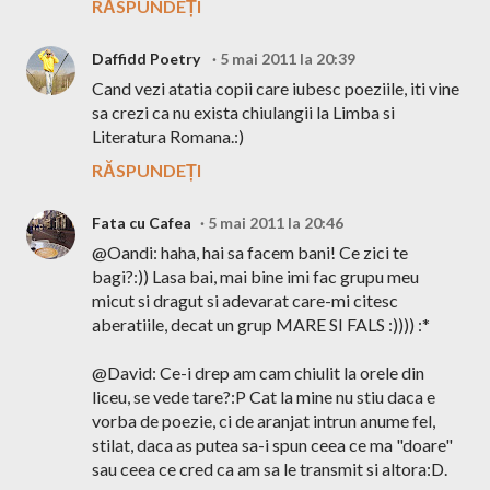
RĂSPUNDEȚI
Daffidd Poetry
5 mai 2011 la 20:39
Cand vezi atatia copii care iubesc poeziile, iti vine
sa crezi ca nu exista chiulangii la Limba si
Literatura Romana.:)
RĂSPUNDEȚI
Fata cu Cafea
5 mai 2011 la 20:46
@Oandi: haha, hai sa facem bani! Ce zici te
bagi?:)) Lasa bai, mai bine imi fac grupu meu
micut si dragut si adevarat care-mi citesc
aberatiile, decat un grup MARE SI FALS :)))) :*
@David: Ce-i drep am cam chiulit la orele din
liceu, se vede tare?:P Cat la mine nu stiu daca e
vorba de poezie, ci de aranjat intrun anume fel,
stilat, daca as putea sa-i spun ceea ce ma "doare"
sau ceea ce cred ca am sa le transmit si altora:D.