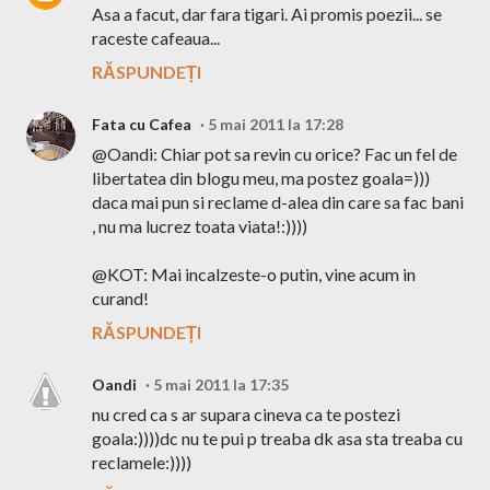
Asa a facut, dar fara tigari. Ai promis poezii... se
raceste cafeaua...
RĂSPUNDEȚI
Fata cu Cafea
5 mai 2011 la 17:28
@Oandi: Chiar pot sa revin cu orice? Fac un fel de
libertatea din blogu meu, ma postez goala=)))
daca mai pun si reclame d-alea din care sa fac bani
, nu ma lucrez toata viata!:))))
@KOT: Mai incalzeste-o putin, vine acum in
curand!
RĂSPUNDEȚI
Oandi
5 mai 2011 la 17:35
nu cred ca s ar supara cineva ca te postezi
goala:))))dc nu te pui p treaba dk asa sta treaba cu
reclamele:))))