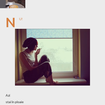
N
U!
Azi
stai în ploaie