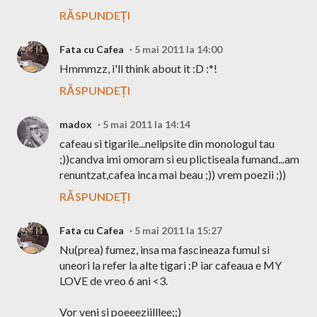
RĂSPUNDEȚI
Fata cu Cafea
5 mai 2011 la 14:00
Hmmmzz, i'll think about it :D :*!
RĂSPUNDEȚI
madox
5 mai 2011 la 14:14
cafeau si tigarile...nelipsite din monologul tau
;))candva imi omoram si eu plictiseala fumand...am
renuntzat,cafea inca mai beau ;)) vrem poezii ;))
RĂSPUNDEȚI
Fata cu Cafea
5 mai 2011 la 15:27
Nu(prea) fumez, insa ma fascineaza fumul si
uneori la refer la alte tigari :P iar cafeaua e MY
LOVE de vreo 6 ani <3.
Vor veni si poeeeziilllee;;)