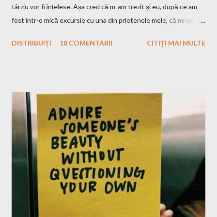
târziu vor fi înțelese. Așa cred că m-am trezit și eu, după ce am
fost într-o mică excursie cu una din prietenele mele, că mi-aș
dori să plec efectiv singură. Eu, în mașină cu muzica pe care
DISTRIBUIȚI
18 COMENTARII
CITIȚI MAI MULTE
vreau eu s-o ascult, la drum doar cu bagajele mele în portbagaj și
cu gândurile mele. Inițial m-a speriat puțin ideea asta, ce o să fac
eu atât timp?! Apoi, gandindu-mă că Raluca, bff-ul din grădiniță,
a plecat și în altă ȚARĂ singură, eu n-am motive să mă fâstâcesc
atât și să îmi văd de excursia mea. Nu sunt singura și nici ultima
fată care pleacă singură undeva și tot citeam fel și fel de articole
și mă gândeam cum au curaj. Eu am plecat singură, momentan,
doar aici la noi, dar mă gândesc, după toată pandemia și nebunia
asta care nu știu cât va mai dura, să încerc să plec și mai departe
de România. Bun, ceea ce urmează să vă spun probabil ați mai
citit și v-au mai...