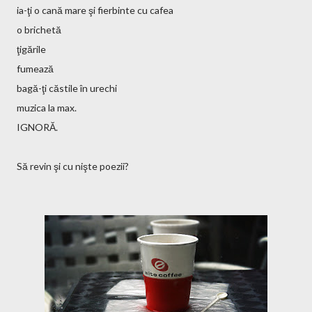
ia-ţi o cană mare şi fierbinte cu cafea
o brichetă
ţigările
fumează
bagă-ţi căstile în urechi
muzica la max.
IGNORĂ.
Să revin şi cu nişte poezii?