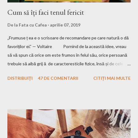
Cum să îți faci tenul fericit
De la
Fata cu Cafea
aprilie 07, 2019
„Frumuse ț ea e o scrisoare de recomandare pe care natură o dă
favoriților ei.” — Voltaire Pornind de la această idee, vreau
să vă spun că orice om este frumos în felul său, orice persoană
trebuie să aibă grij ă de caracteresticile fizice, însă și de cele
interioare. Pentru a fi un om frumos, trebuie să nu uiți să fi și
DISTRIBUIȚI
47 DE COMENTARII
CITIȚI MAI MULTE
bun, iar eu am crescut într-o familie unde aceste două aspecte
sunt esențiale. Mamă îmi spune până și în ziua de astăzi că
trebuie să am tenul îngrijit, părul curat, hainele călcate și "să îmi
văd de treburile mele", adică să nu fac rău nimănui și să încerc să
am un comportament care să nu deranjeze pe cei din jurul meu.
Însă de când eram mică am fost fascinată de ceva: mama
mereu se trezește mai devreme, înainte de a pleca la serviciu și