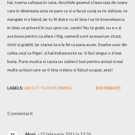
hai, toarna cafeaua in cana, deschide geamul si lasa raza de soare
care in dimineata asta se pare ca si-a facut curaj sa te viziteze, te
mangaie si e bland, iar tu fii dulce cu el, lasa-l sa te inveseleasca
in timp ce privesti in sus spre cer...senin! Nu te grabi, nu e o zi
asa buna pentru ca afara-i frig, oamenii sunt aceeasi pe strazi,
tristi si grabiti, iar starea ta e la fel ca pana acum. Soarbe usor din
cafea..vezi ca frige!..si hai indrazneste sa -ti faci singur o zi mai
buna. Pune muzica si cauta un subiect bun pentru astazi si mai
multe actiuni care sa-ti tina creieru si fizicul ocupat, atat!
LABELS:
ABOUT THIS MORNING
DISTRIBUIȚI
Comentarii
Moni
21 februarie 2011 la 13:35