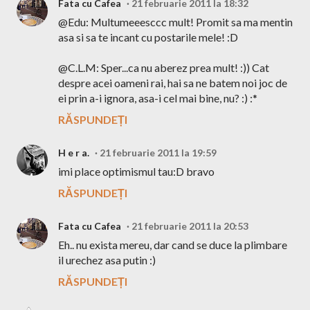
Fata cu Cafea
21 februarie 2011 la 18:32
@Edu: Multumeeesccc mult! Promit sa ma mentin
asa si sa te incant cu postarile mele! :D
@C.L.M: Sper...ca nu aberez prea mult! :)) Cat
despre acei oameni rai, hai sa ne batem noi joc de
ei prin a-i ignora, asa-i cel mai bine, nu? :) :*
RĂSPUNDEȚI
H e r a.
21 februarie 2011 la 19:59
imi place optimismul tau:D bravo
RĂSPUNDEȚI
Fata cu Cafea
21 februarie 2011 la 20:53
Eh.. nu exista mereu, dar cand se duce la plimbare
il urechez asa putin :)
RĂSPUNDEȚI