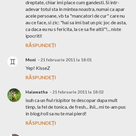
dreptate, chiar imi place cum gandesti. Si intr-
adevar totul sta in mintea noastra, numai ca apar
acele persoane, vb ta "mancatori de cur" care nu
au ce face, si zic: "hai sa imi bat un pic joc de asta,
ca daca eu nu s fericita, la ce sa fie altii"!... niste
ipocriti!
RĂSPUNDEȚI
Moni
21 februarie 2011 la 18:01
Yep! KisseZ
RĂSPUNDEȚI
Haiawatha
21 februarie 2011 la 18:02
isuh ca un fiul risipitor te descopar dupa mult
timp, la fel de tonica, de fresh... ihii... mi te-am pus
in blog/roll sa nu te mai pierd!
RĂSPUNDEȚI