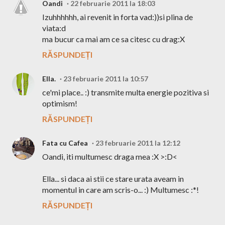
Oandi
22 februarie 2011 la 18:03
Izuhhhhhh, ai revenit in forta vad:))si plina de
viata:d
ma bucur ca mai am ce sa citesc cu drag:X
RĂSPUNDEȚI
Ella.
23 februarie 2011 la 10:57
ce'mi place.. :) transmite multa energie pozitiva si
optimism!
RĂSPUNDEȚI
Fata cu Cafea
23 februarie 2011 la 12:12
Oandi, iti multumesc draga mea :X >:D<
Ella... si daca ai stii ce stare urata aveam in
momentul in care am scris-o... :) Multumesc :*!
RĂSPUNDEȚI