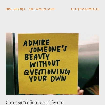
dori să plec efectiv singură. Eu, în mașină cu muzica pe care
DISTRIBUIȚI
18 COMENTARII
CITIȚI MAI MULTE
vreau eu s-o ascult, la drum doar cu bagajele mele în portbagaj și
cu gândurile mele. Inițial m-a speriat puțin ideea asta, ce o să fac
eu atât timp?! Apoi, gandindu-mă că Raluca, bff-ul din grădiniță,
a plecat și în altă ȚARĂ singură, eu n-am motive să mă fâstâcesc
atât și să îmi văd de excursia mea. Nu sunt singura și nici ultima
fată care pleacă singură undeva și tot citeam fel și fel de articole
și mă gândeam cum au curaj. Eu am plecat singură, momentan,
doar aici la noi, dar mă gândesc, după toată pandemia și nebunia
asta care nu știu cât va mai dura, să încerc să plec și mai departe
de România. Bun, ceea ce urmează să vă spun probabil ați mai
citit și v-au mai...
Cum să îți faci tenul fericit