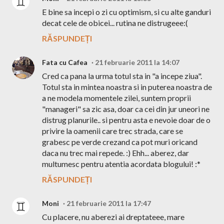
E bine sa incepi o zi cu optimism, si cu alte ganduri
decat cele de obicei... rutina ne distrugeee:(
RĂSPUNDEȚI
Fata cu Cafea
21 februarie 2011 la 14:07
Cred ca pana la urma totul sta in "a incepe ziua".
Totul sta in mintea noastra si in puterea noastra de
a ne modela momentele zilei, suntem proprii
"manageri" sa zic asa, doar ca cei din jur uneori ne
distrug planurile.. si pentru asta e nevoie doar de o
privire la oamenii care trec strada, care se
grabesc pe verde crezand ca pot muri oricand
daca nu trec mai repede. :) Ehh... aberez, dar
multumesc pentru atentia acordata blogului! :*
RĂSPUNDEȚI
Moni
21 februarie 2011 la 17:47
Cu placere, nu aberezi ai dreptateee, mare