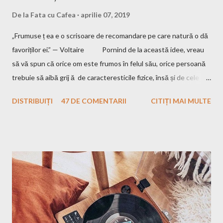
De la
Fata cu Cafea
aprilie 07, 2019
„Frumuse ț ea e o scrisoare de recomandare pe care natură o dă
favoriților ei.” — Voltaire Pornind de la această idee, vreau
să vă spun că orice om este frumos în felul său, orice persoană
trebuie să aibă grij ă de caracteresticile fizice, însă și de cele
interioare. Pentru a fi un om frumos, trebuie să nu uiți să fi și
DISTRIBUIȚI
47 DE COMENTARII
CITIȚI MAI MULTE
bun, iar eu am crescut într-o familie unde aceste două aspecte
sunt esențiale. Mamă îmi spune până și în ziua de astăzi că
trebuie să am tenul îngrijit, părul curat, hainele călcate și "să îmi
văd de treburile mele", adică să nu fac rău nimănui și să încerc să
am un comportament care să nu deranjeze pe cei din jurul meu.
Însă de când eram mică am fost fascinată de ceva: mama
mereu se trezește mai devreme, înainte de a pleca la serviciu și
își repet ă ritualul de frumusețe...