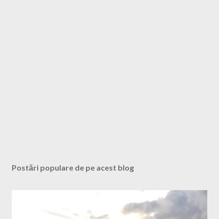
u
n
c
o
m
e
n
t
a
r
i
u
Postări populare de pe acest blog