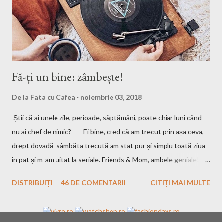
Fă-ți un bine: zâmbește!
De la
Fata cu Cafea
noiembrie 03, 2018
Știi că ai unele zile, perioade, săptămâni, poate chiar luni când
nu ai chef de nimic? Ei bine, cred că am trecut prin așa ceva,
drept dovadă sâmbăta trecută am stat pur și simplu toată ziua
în pat și m-am uitat la seriale. Friends & Mom, ambele geniale!
Dacă le-ați văzut, să-mi spuneți părerea, iar dacă nu, o să revin
DISTRIBUIȚI
46 DE COMENTARII
CITIȚI MAI MULTE
cu detalii. Una peste alta, poate că ai nevoie sau nu, de acele
zile în viața ta, cert e că uneori nu am chef nici să scriu, așa că,
pentru asta vă rog să mă iertați! Vreau să mă țin de planul