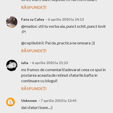
RĂSPUNDEȚI
Fata cu Cafea
6 aprilie 2010 la 14:13
@madox: stii tu vorba aia, punct ochit, punct lovit
:P!
@copiiiubirii: Pai da..practica ne omoara ;))
RĂSPUNDEȚI
iulia
6 aprilie 2010 la 21:23
ms frumos de comentarii!adevarat ceea ce spui in
postarea aceasta.de retinut sfaturile.bafta in
continuare cu blogul!
RĂSPUNDEȚI
Unknown
7 aprilie 2010 la 13:45
dai sfaturi bune...:)