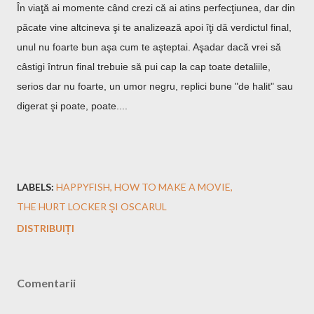
În viaţă ai momente când crezi că ai atins perfecţiunea, dar din
păcate vine altcineva şi te analizează apoi îţi dă verdictul final,
unul nu foarte bun aşa cum te aşteptai. Aşadar dacă vrei să
câstigi întrun final trebuie să pui cap la cap toate detaliile,
serios dar nu foarte, un umor negru, replici bune "de halit" sau
digerat şi poate, poate....
LABELS:
HAPPYFISH
HOW TO MAKE A MOVIE
THE HURT LOCKER ŞI OSCARUL
DISTRIBUIȚI
Comentarii