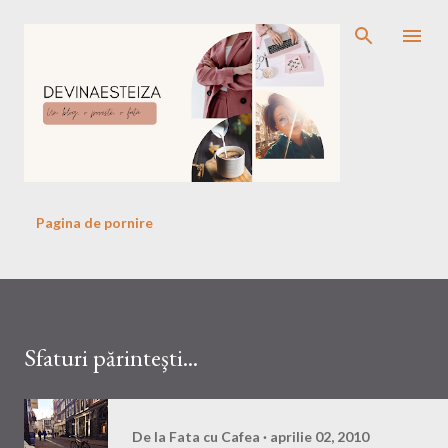
Treceți la conținutul principal
Pagina de pornire
Sfaturi părinteşti...
De la
Fata cu Cafea
aprilie 02, 2010