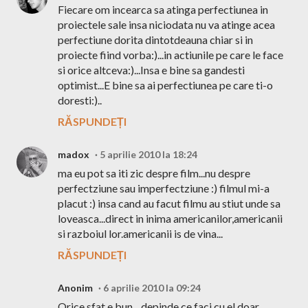
Fiecare om incearca sa atinga perfectiunea in
proiectele sale insa niciodata nu va atinge acea
perfectiune dorita dintotdeauna chiar si in
proiecte fiind vorba:)...in actiunile pe care le face
si orice altceva:)...Insa e bine sa gandesti
optimist...E bine sa ai perfectiunea pe care ti-o
doresti:)..
RĂSPUNDEȚI
madox
5 aprilie 2010 la 18:24
ma eu pot sa iti zic despre film...nu despre
perfectziune sau imperfectziune :) filmul mi-a
placut :) insa cand au facut filmu au stiut unde sa
loveasca...direct in inima americanilor,americanii
si razboiul lor.americanii is de vina...
RĂSPUNDEȚI
Anonim
6 aprilie 2010 la 09:24
Orice sfat e bun... depinde ce faci cu el doar...