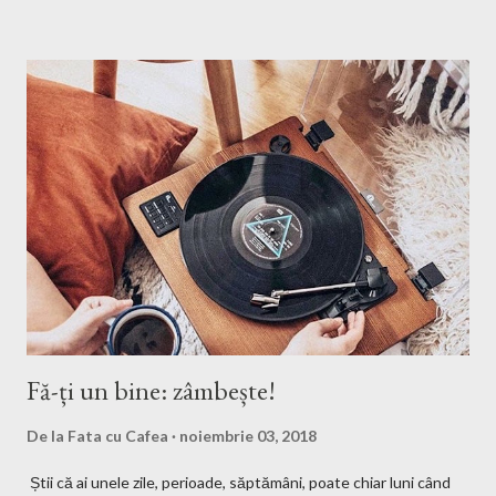
trebuie să am tenul îngrijit, părul curat, hainele călcate și "să îmi
văd de treburile mele", adică să nu fac rău nimănui și să încerc să
am un comportament care să nu deranjeze pe cei din jurul meu.
Însă de când eram mică am fost fascinată de ceva: mama
mereu se trezește mai devreme, înainte de a pleca la serviciu și
își repet ă ritualul de frumusețe...
Fă-ți un bine: zâmbește!
De la
Fata cu Cafea
noiembrie 03, 2018
Știi că ai unele zile, perioade, săptămâni, poate chiar luni când