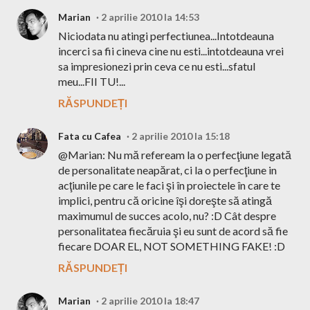
Marian
2 aprilie 2010 la 14:53
Niciodata nu atingi perfectiunea...Intotdeauna
incerci sa fii cineva cine nu esti...intotdeauna vrei
sa impresionezi prin ceva ce nu esti...sfatul
meu...FII TU!...
RĂSPUNDEȚI
Fata cu Cafea
2 aprilie 2010 la 15:18
@Marian: Nu mă refeream la o perfecţiune legată
de personalitate neapărat, ci la o perfecţiune in
acţiunile pe care le faci şi în proiectele în care te
implici, pentru că oricine îşi doreşte să atingă
maximumul de succes acolo, nu? :D Cât despre
personalitatea fiecăruia şi eu sunt de acord să fie
fiecare DOAR EL, NOT SOMETHING FAKE! :D
RĂSPUNDEȚI
Marian
2 aprilie 2010 la 18:47