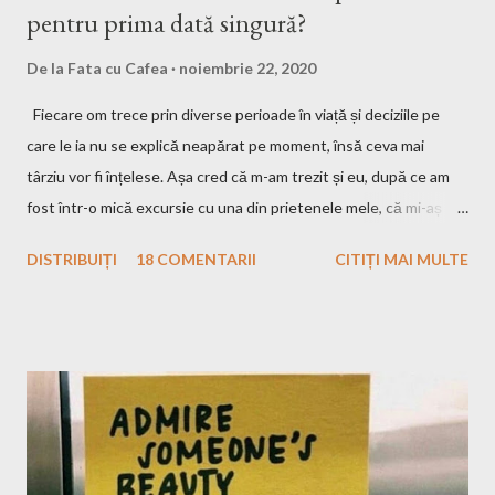
pentru prima dată singură?
De la
Fata cu Cafea
noiembrie 22, 2020
Fiecare om trece prin diverse perioade în viață și deciziile pe
care le ia nu se explică neapărat pe moment, însă ceva mai
târziu vor fi înțelese. Așa cred că m-am trezit și eu, după ce am
fost într-o mică excursie cu una din prietenele mele, că mi-aș
dori să plec efectiv singură. Eu, în mașină cu muzica pe care
DISTRIBUIȚI
18 COMENTARII
CITIȚI MAI MULTE
vreau eu s-o ascult, la drum doar cu bagajele mele în portbagaj și
cu gândurile mele. Inițial m-a speriat puțin ideea asta, ce o să fac
eu atât timp?! Apoi, gandindu-mă că Raluca, bff-ul din grădiniță,
a plecat și în altă ȚARĂ singură, eu n-am motive să mă fâstâcesc
atât și să îmi văd de excursia mea. Nu sunt singura și nici ultima
fată care pleacă singură undeva și tot citeam fel și fel de articole
și mă gândeam cum au curaj. Eu am plecat singură, momentan,
doar aici la noi, dar mă gândesc, după toată pandemia și nebunia