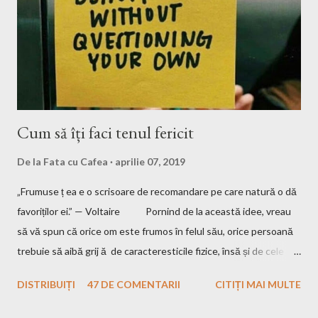
asta care nu știu cât va mai dura, să încerc să plec și mai departe
de România. Bun, ceea ce urmează să vă spun probabil ați mai
citit și v-au mai...
Cum să îți faci tenul fericit
De la
Fata cu Cafea
aprilie 07, 2019
„Frumuse ț ea e o scrisoare de recomandare pe care natură o dă
favoriților ei.” — Voltaire Pornind de la această idee, vreau
să vă spun că orice om este frumos în felul său, orice persoană
trebuie să aibă grij ă de caracteresticile fizice, însă și de cele
interioare. Pentru a fi un om frumos, trebuie să nu uiți să fi și
DISTRIBUIȚI
47 DE COMENTARII
CITIȚI MAI MULTE
bun, iar eu am crescut într-o familie unde aceste două aspecte
sunt esențiale. Mamă îmi spune până și în ziua de astăzi că