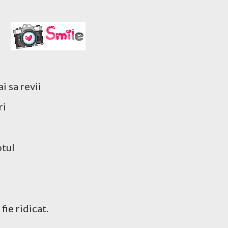
i sa revii
ri
otul
fie ridicat.