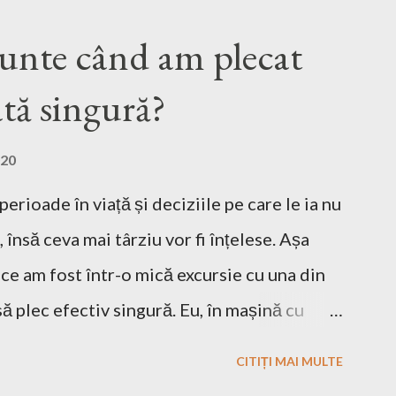
unte când am plecat
tă singură?
020
rioade în viață și deciziile pe care le ia nu
însă ceva mai târziu vor fi înțelese. Așa
 ce am fost într-o mică excursie cu una din
ă plec efectiv singură. Eu, în mașină cu
ult, la drum doar cu bagajele mele în
CITIȚI MAI MULTE
Inițial m-a speriat puțin ideea asta, ce o să